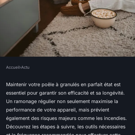
Accueil
›
Actu
ACTU
Ramonage poêle à granulés :
Maintenir votre poêle à granulés en parfait état est
essentiel pour garantir son efficacité et sa longévité.
pourquoi et comment
Un ramonage régulier non seulement maximise la
l'effectuer ?
performance de votre appareil, mais prévient
également des risques majeurs comme les incendies.
Héloïse
•
6 avril 2025
•
6 min de lecture
Découvrez les étapes à suivre, les outils nécessaires