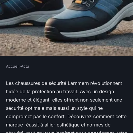
Accueil
›
Actu
ACTU
Chaussure de sécurité
Les chaussures de sécurité Larnmern révolutionnent
l'idée de la protection au travail. Avec un design
Larnmern : allier mode et
moderne et élégant, elles offrent non seulement une
protection efficace
sécurité optimale mais aussi un style qui ne
compromet pas le confort. Découvrez comment cette
Héloïse
•
10 avril 2025
•
3 min de lecture
marque réussit à allier esthétique et normes de