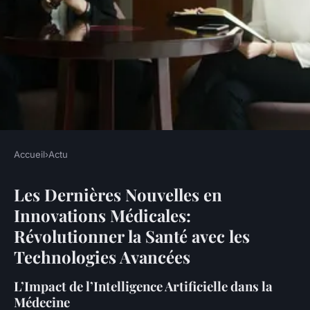
Accueil
›
Actu
ACTU
Les Dernières Nouvelles en
Les Dernières Nouvelles en
Innovations Médicales:
Innovations Médicales
Révolutionner la Santé avec les
Héloïse
•
20 décembre 2024
•
7 min de lecture
Technologies Avancées
L’Impact de l’Intelligence Artificielle dans la
Médecine