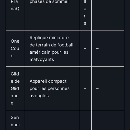
Pra
phases de sommeil
ll
naQ
a
r
s
Réplique miniature
One
de terrain de football
Cou
–
–
américain pour les
rt
malvoyants
Glid
e de
Appareil compact
Glid
pour les personnes
–
–
anc
aveugles
e
Sen
nhei