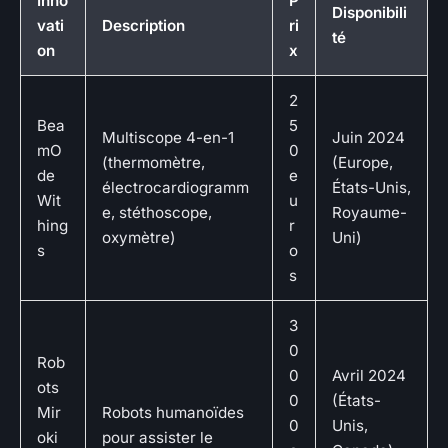
Inno
P
Disponibili
vati
Description
ri
té
on
x
2
Bea
5
Multiscope 4-en-1
Juin 2024
mO
0
(thermomètre,
(Europe,
de
e
électrocardiogramm
États-Unis,
Wit
u
e, stéthoscope,
Royaume-
hing
r
oxymètre)
Uni)
s
o
s
3
0
Rob
0
Avril 2024
ots
0
(États-
Mir
Robots humanoïdes
0
Unis,
oki
pour assister le