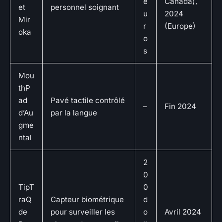
e
Canada),
et
personnel soignant
u
2024
Mir
r
(Europe)
oka
o
s
Mou
thP
ad
Pavé tactile contrôlé
–
Fin 2024
d’Au
par la langue
gme
ntal
2
0
TipT
0
raQ
Capteur biométrique
d
de
pour surveiller les
o
Avril 2024