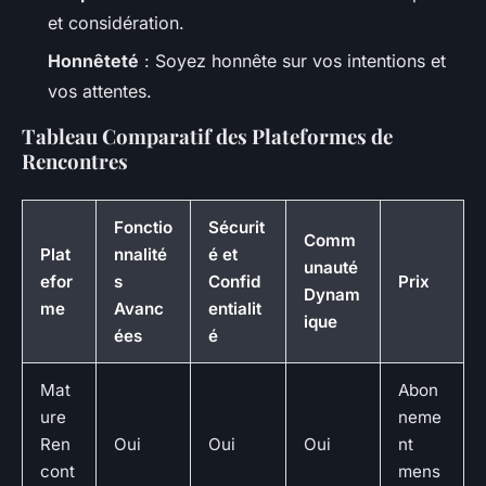
et considération.
Honnêteté
: Soyez honnête sur vos intentions et
vos attentes.
Tableau Comparatif des Plateformes de
Rencontres
Fonctio
Sécurit
Comm
Plat
nnalité
é et
unauté
efor
s
Confid
Prix
Dynam
me
Avanc
entialit
ique
ées
é
Mat
Abon
ure
neme
Ren
Oui
Oui
Oui
nt
cont
mens