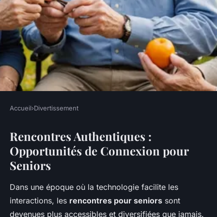
Accueil
›
Divertissement
DIVERTISSEMENT
Rencontres Authentiques :
Rencontres authentiques :
Opportunités de Connexion pour
opportunités de connexion
Seniors
pour seniors
Dans une époque où la technologie facilite les
Héloïse
•
13 mars 2025
•
4 min de lecture
interactions, les
rencontres pour seniors
sont
devenues plus accessibles et diversifiées que jamais.