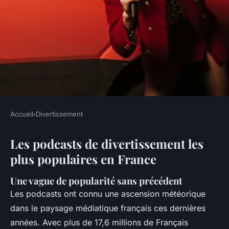
Accueil
›
Divertissement
DIVERTISSEMENT
Les podcasts de divertissement les
Les podcasts de
plus populaires en France
divertissement les plus
populaires en France
Une vague de popularité sans précédent
Les podcasts ont connu une ascension météorique
Héloïse
•
20 décembre 2024
•
5 min de lecture
dans le paysage médiatique français ces dernières
années. Avec plus de 17,6 millions de Français