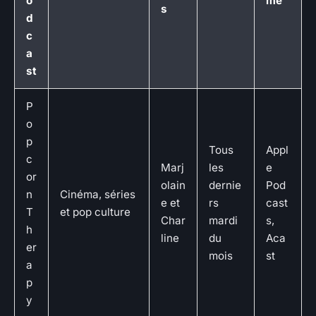
o
me
s
d
c
a
st
P
o
p
Tous
Appl
c
Marj
les
e
or
olain
dernie
Pod
n
Cinéma, séries
e et
rs
cast
T
et pop culture
Char
mardi
s,
h
line
du
Aca
er
mois
st
a
p
y