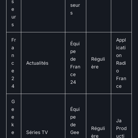
s
seur
e
s
ur
s
Fr
Appl
Équi
a
icati
pe
n
on
de
Réguli
c
Actualités
Radi
Fran
ère
e
o
ce
2
Fran
24
4
ce
G
e
Équi
e
pe
Ja
k
de
Réguli
Prod
e
Séries TV
Gee
ère
ucti