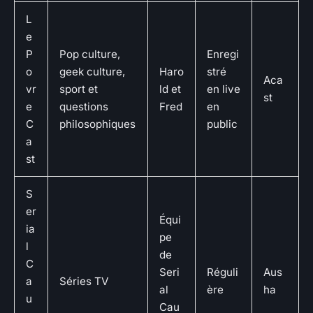
L
e
P
Pop culture,
Enregi
o
geek culture,
Haro
stré
Aca
vr
sport et
ld et
en live
st
e
questions
Fred
en
C
philosophiques
public
a
st
S
er
Équi
ia
pe
l
de
C
Seri
Réguli
Aus
a
Séries TV
al
ère
ha
u
Cau