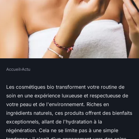
Accueil
›
Actu
ACTU
Cosmétiques bio : offrez à
Les cosmétiques bio transforment votre routine de
soin en une expérience luxueuse et respectueuse de
votre peau des soins
votre peau et de l'environnement. Riches en
d'exception
ingrédients naturels, ces produits offrent des bienfaits
exceptionnels, allant de l'hydratation à la
Héloïse
•
10 mai 2025
•
3 min de lecture
régénération. Cela ne se limite pas à une simple