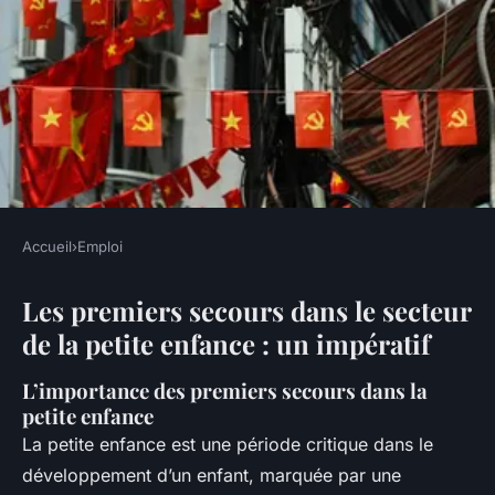
Accueil
›
Emploi
EMPLOI
Les premiers secours dans le secteur
Les premiers secours dans le
de la petite enfance : un impératif
secteur de la petite enfance :
un impératif
L’importance des premiers secours dans la
petite enfance
Héloïse
•
20 décembre 2024
•
6 min de lecture
La petite enfance est une période critique dans le
développement d’un enfant, marquée par une