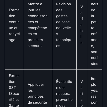
Mettre à
Révision
nels
V
Forma
jour les
des
de
a
tion
connaissan
gestes
la
ri
contin
ces et
de base,
peti
a
ue et
compétenc
nouvelle
te
b
recycl
es en
s
enf
l
age
premiers
techniqu
anc
e
secours
es
e,
sec
ouri
stes
Forma
Em
tion
Évaluatio
V
Appliquer
plo
SST
n des
a
les
yés,
(Sécu
risques,
ri
principes
res
rité et
préventio
a
de sécurité
pon
Santé
n des
b