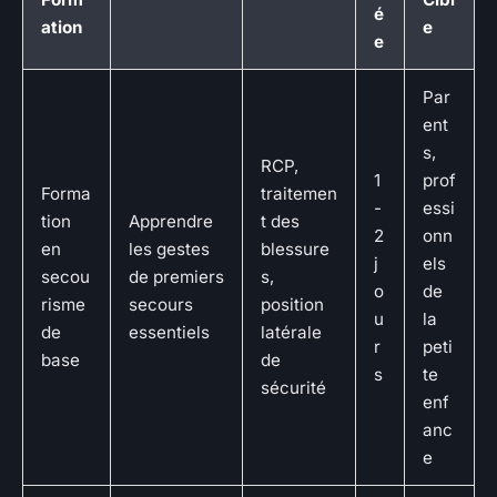
é
ation
e
e
Par
ent
s,
RCP,
1
prof
Forma
traitemen
-
essi
tion
Apprendre
t des
2
onn
en
les gestes
blessure
j
els
secou
de premiers
s,
o
de
risme
secours
position
u
la
de
essentiels
latérale
r
peti
base
de
s
te
sécurité
enf
anc
e